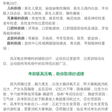
和氧治疗。
儿科疾病：
新生儿窒息、缺血缺氧性脑病、新生儿颅内出血、羊水
吸入综合征、新生儿肺炎、新生儿黄疸、脑性瘫痪；
耳鼻喉科疾病：
突发性聋、噪音性聋、梅尼埃病、感音神经性聋、
老年性聋、良性发作性位置性眩晕；
口腔科疾病：
牙周炎、口腔黏膜病、口腔颌面部创伤及感染、牙齿
再植和移植；
皮肤科疾病：
荨麻疹、天疱疮、寻常型座疮、斑秃、硬皮病；
眼科疾病：
急性中心性视网膜脉络膜炎、青光眼、早期视神经萎
缩；
高压氧在肿瘤科的辅助治疗、运动后过度疲劳、过度训练综合
症、运动损伤等疾病中的应用也比较广泛。
考前吸高压氧，助你取得好成绩
因为用脑过度，脑力透支，出现大脑供氧不足，即大脑氧能消耗
过大，产生头昏脑胀，反应迟钝，记忆力下降，困倦易睡，注意力分
散，学习效率降低等现象-脑疲劳，俗称“考试综合症”。脑疲劳原因：
①气候：应考阶段正处于酷暑使人氧能量消耗过大。②生理原因：
中、高考学生年龄在15—18岁，正处于生长发育期，由于生长发育迅
速代谢旺盛，需要消耗大量氧能。③用脑过度：临近考试考生的功课