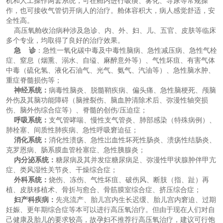
机和人工操作两套系统，可在舱内进行吸痰、雾化、导尿等常规操
作，也可接收气管切开病人的治疗。舱体容积大，病人感觉舒适，安
全性高。
高压氧舱收治病种涉及急诊、内、外、妇、儿、五官、皮肤等临床
多个专业，均取得了良好的治疗效果。
急 诊
：急性一氧化碳中毒及中毒性脑病、急性减压病、急性气栓
症、窒息（烟熏、溺水、自缢、麻醉意外等）、气性坏疽、有害气体
中毒（硫化氢、液化石油气、光气、氨气、汽油等）、急性脑水肿、
重症脊髓损伤等；
神经系统：
病毒性脑炎、脱髓鞘疾病、偏头痛、急性脑梗死、颅脑
外伤及其脑功能障碍（脑挫裂伤、脑血肿清除术后、弥漫性轴突损
伤、脑外伤综合症等）、脊髓的创伤/压迫症；
呼吸系统：
支气管哮喘、慢性支气管炎、肺部感染（特殊病例）、
肺栓塞、间质性肺疾病、急性呼吸窘迫征；
消化系统：
消化性溃疡、急性岀血性坏死性肠炎、溃疡性结肠炎、
克罗恩病、肠系膜血管栓塞症、急性胰腺炎；
内分泌系统：
糖尿病及其并发症糖尿病足、弥漫性甲状腺肿伴甲亢
症、类风湿性关节炎、干燥综合症；
外科系统：
烧伤、冻伤、气性坏疽、破伤风、断肢（指、趾）再
植、皮肤移植术、骨折与愈合、骨筋膜室综合症、挤压综合症；
妇产科疾病：
先兆流产、胎儿宫内生长迟缓、胎儿宫内窘迫、过期
妊娠、更年期综合症等本可以进行高压氧治疗。但由于现在人们对自
己健康及胎儿的要求较高，故孕妇不推荐行高压氧治疗，建议可行饱