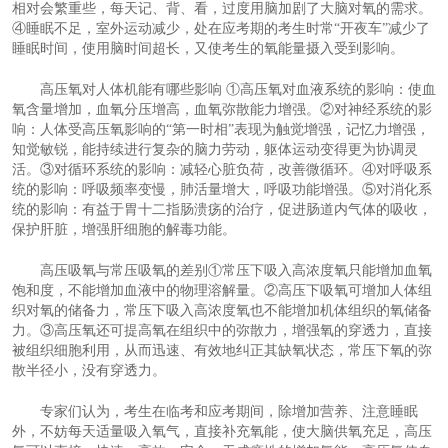
相对会繁重些，每天记、背、看，过度用脑加剧了大脑对氧的需求。
④睡眠不足，室外运动减少，处在应考期的考生时常“开夜车”减少了
睡眠时间，使用脑时间超长，又使考生的氧能量摄入受到影响。
高压氧对人体机能有哪些影响 ①高压氧对血液系统的影响：使血
氧含量增加，血氧分压增高，血氧弥散能力增强。②对神经系统的影
响：人体受高压氧影响的“第一时相”表现为触觉增强，记忆力增强，
知觉敏锐，能持续进行复杂的脑力劳动，躯体运动变得更为协调灵
活。③对循环系统的影响：减轻心脏负荷，改善微循环。④对呼吸系
统的影响：呼吸频率变慢，肺活量增大，呼吸功能增强。⑤对消化系
统的影响：有益于胃十二指肠溃疡的治疗，促进肠道内气体的吸收，
保护肝脏，增强肝细胞的解毒功能。
高压吸氧与常压吸氧的差别①常压下吸入高浓度氧只能增加血氧
饱和度，不能增加血液中的物理溶解量。②高压下吸氧可增加人体组
织对氧的储备力，常压下吸入高浓度氧也不能增加机体组织的氧储备
力。③高压氧还可提高氧在组织中的弥散力，增强氧的穿透力，直接
被组织细胞利用，从而迅速、有效地纠正其缺氧状态，常压下氧的弥
散半径小，没有穿透力。
专家们认为，考生在临考和应考期间，除增加营养、注意睡眠
外，不妨每天适量吸入氧气，直接补充氧能，使大脑供氧充足，高压