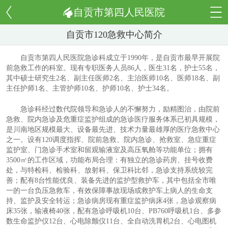
自贡市第四人民医院
自贡市120急救中心简介
自贡市第四人民医院急诊科成立于1990年，是自贡市最早开展院
前急救工作的科室。现有专职医务人员86人，医生31名，护士55名，
其中硕士研究生2名、副主任医师2名、主治医师10名、医师18名、副
主任护师1名、主管护师10名、护师10名、护士34名。
急诊科经过数代院领导和急诊人的不懈努力，励精图治，由院前
急救、院内急诊及危重症监护组成的急诊医疗服务体系已初具规模，
是川南地区规模最大、设备最先进、技术力量最雄厚的医疗急救中心
之一。设有120调度指挥、院前急救、院内急诊、抢救室、急症重症
监护室、门急诊手术室和留观输液室及高压氧舱等功能单位；拥有
3500㎡的工作区域，功能布局合理：有独立的急诊药房、挂号收费
处，与特检科、检验科、放射科、保卫科比邻，急诊支持系统较完
善；配有8台性能优良、装备先进的监护型救护车，其中包括全市唯
一的一台负压急救车，有效保障事故现场或救护车上病人的生命支
持、监护及安全转运；急诊病房现有重症监护病床4张，急诊观察病
床35张，输液椅40张，配有急诊呼吸机10台、PB760呼吸机1台、多参
数生命监护仪12台、心电除颤仪11台、全自动洗胃机2台、心电图机