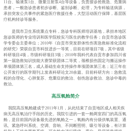
11台、输液泵1台、微量注射泵4台等设备，负责接诊抢救急、危重病
患者，一般急诊患者初步诊断、鉴别诊断、处理，为专科输送病源，
承担突发公共事件的紧急医疗救援任务，大型活动医疗保障，基层医
疗机构转诊等服务。
是我市卫生系统重点专科，急诊专科医师培训基地，承担本地区
急诊医师的专业培训和医学院校实习医生的教学任务；自贡市急诊医
学专委会主委单位；2010年《自贡市突发群体性伤害急救标准化流程
的研究》荣获自贡市科技进步一等奖，目前在研项目7项，其中省级
科研项目4项，市级科研项目3项；2010年我科代表自贡市参加四川省
第一届急救知识技能大赛荣获团体二等奖，颈椎损伤固定与搬运操作
单项团体第三名，成人基础生命支持操作单项团体第三名；近三年在
公开发行的医学期刊上发表科研论文20余篇。目前科研方向：急救流
程的合理化、心肺复苏、危重症的救治、创伤急诊救治、急诊中毒的
救治。
高压氧舱简介
我院高压氧舱建成于2011年1月，从此结束了自贡地区成人相关疾
病无高压氧治疗手段的历史。我院引进的一套一舱两室四门的高压氧
舱，是目前国内设备最先进的氧舱之一，氧舱内有分级供氧装置、通
讯、紧急呼叫系统、空调、音响、不间断照明、吸引等设备，有计算