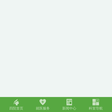
󢀁
󢀂
󢀃
󢀄
四院首页
就医服务
新闻中心
科室导航