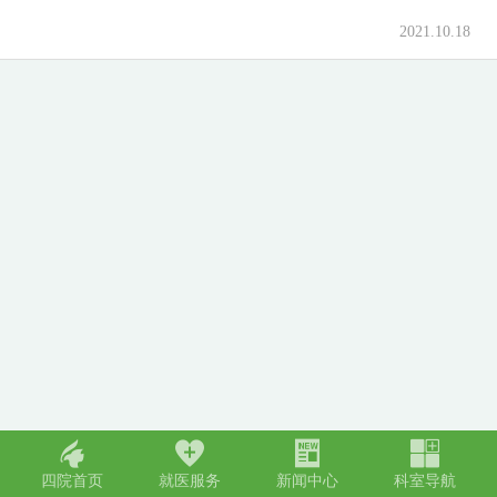
2021.10.18
󢀁
󢀂
󢀃
󢀄
四院首页
就医服务
新闻中心
科室导航