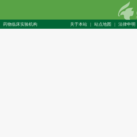
药物临床实验机构
关于本站
|
站点地图
|
法律申明