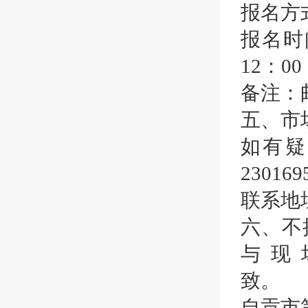
报名方
报名时
12
：
00
备注：
五、市
如有疑
230169
联系地
六、不
与现
致。
自贡市