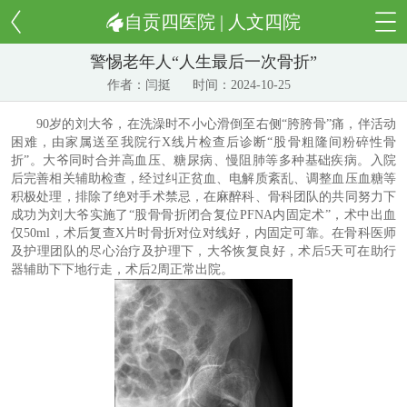
自贡四医院 | 人文四院
警惕老年人“人生最后一次骨折”
作者：
闫挺
时间：2024-10-25
90岁的刘大爷，在洗澡时不小心滑倒至右侧“胯胯骨”痛，伴活动
困难，由家属送至我院行X线片检查后诊断“股骨粗隆间粉碎性骨
折”。大爷同时合并高血压、糖尿病、慢阻肺等多种基础疾病。入院
后完善相关辅助检查，经过纠正贫血、电解质紊乱、调整血压血糖等
积极处理，排除了绝对手术禁忌，在麻醉科、骨科团队的共同努力下
成功为刘大爷实施了“股骨骨折闭合复位PFNA内固定术”，术中出血
仅50ml，术后复查X片时骨折对位对线好，内固定可靠。在骨科医师
及护理团队的尽心治疗及护理下，大爷恢复良好，术后5天可在助行
器辅助下下地行走，术后2周正常出院。