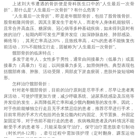
上述刘大爷遭遇的骨折便是骨科医生口中的
“人生最后一次骨
折”，那什么是“人生最后一次骨折”？有什么危害？
“人生最后一次骨折”，即是老年髋部骨折，包括了股骨颈骨折、
股骨粗隆间骨折。因其主要发生于老年人，而老年人身体机能较弱，
且常合并高血压、糖尿病、冠心病等多种基础疾病，如未得到及时有
效的治疗，短期内即可发生严重并发症（如深静脉血栓、肺部感染、
褥疮等），其死亡率高达20%，且致残率高，42%的患者不能恢复伤
前活动，35%不能独立行走，固被称为“人生最后一次骨折”。
髋部骨折
的
临床特点
：
多发于老年人，女性多于男性，通常由间接暴力（低暴力）或直
接暴力（高暴力）引起，以间接暴力多见，如滑倒摔伤。典型表现包
括髋部疼痛、肿胀、活动受限，局部皮下淤血瘀斑，患肢外旋短缩畸
形。
怎样治疗髋部骨折
：
针对老年髋部骨折，目前的治疗原则是尽早手术，尽早让患者离
床活动，可使护理更加方便，减少呼吸系统、泌尿系统感染及压疮等
并发症的发生，从而降低死亡率和减少髋内翻畸形的发生率。因此，
对于伤前能够独立行走且无手术禁忌症的患者，推荐尽早进行手术，
目前常用的手术方式包括闭合复位髓内钉内固定、关节置换、外固定
架固定等。对于伤前不能行走的患者、疾病晚期患者及内科情况不能
耐受手术的患者等，只能采取保守治疗。保守治疗需患肢牵引制动
（时长约
8-12周），牵引过程中需加强护理（定时翻身、踝泵运动