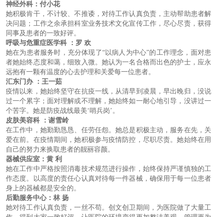
神经外科：付小花
她积极肯干，不计较、不推诿，对待工作认真负责，主动帮助患者解
决问题；工作之余承担科室业务技术文化宣传工作，尽心尽责，获得
同事及患者的一致好评。
呼吸与危重症医学科
：罗
欢
她在为患者服务时，充分体现了“以病人为中心”的工作理念，面对患
者她始终态度和蔼，细致入微。她认为一名合格而出色的护士，应永
远抱有一颗有温度的心去护理和关爱每一位患者。
汇东门办
：王一茹
疫情以来，她始终坚守在抗疫一线，从清早到凌晨，早出晚归，没说
过一个累字；面对理解或不理解，她始终如一耐心地引导，没讲过一
个苦字。她是防疫战线最美‘哨兵岗’。
皮肤美容科
：谢雪岭
在工作中，她勤勤恳恳、任劳任怨。她总是积极主动，服务在先，关
爱在前。在疫情期间，她积极参与疫情防控，尽职尽责。她始终在用
自己的努力来换取患者的靓丽容颜。
器械供应室：黄
利
她在工作中严格按照消毒技术规范进行操作，始终保持严谨慎独的工
作态度。以高度的责任心认真对待每一件器械，确保用于每一位患者
身上的器械都是安全的。
后勤服务中心：林
扬
她对待工作认真负责，一丝不苟。创文创卫期间，为医院做了大量工