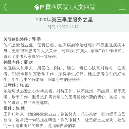
自贡四医院 | 人文四院
2020年第三季度服务之星
时间：2020-11-12
关节创伤外科：郭
勇
他总是兢兢业业、任劳任怨。在疾病的诊治过程中不仅重视疾病本
身，更重视对患者的人文关怀。时刻践行“病人
+
家属”的工作模式，
得到了患者和家属的一致好评。
神经内科：廖
欢
她视病人如亲人，用爱心、耐心、细心、责任心认真对待每一位患
者。积极承担科室教学工作，深得学生好评。她是患者心中的好医
生、学生心中的好老师、同事心中的好榜样。
口腔科：张
旭
她始终以热爱之心对待患者、对待工作，从不嫌烦、不嫌累。勤于思
考，乐于工作，服务更多需要帮助的患者是她不变的初心。她说，医
学的道路，自己没有选错。
眼科：陈
兰
工作
15
年来，她始终兢兢业业，刻苦努力，关心患者，努力提高自己
技能。她常把一句话挂在嘴边：作为眼科人，让患者重见光明，还他
们一个清晰绚烂的世界，是我最自豪的事！