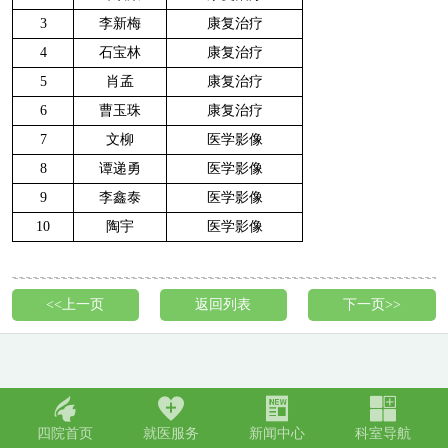
3
李新梅
康复治疗
4
石宝林
康复治疗
5
肖孟
康复治疗
6
曹玉珠
康复治疗
7
文柳
医学影像
8
谭递勇
医学影像
9
李鑫泰
医学影像
10
陶宇
医学影像
<<上一页
返回列表
下一页>>
󢀁
󢀂
󢀃
󢀄
四院首页
就医服务
新闻中心
科室导航