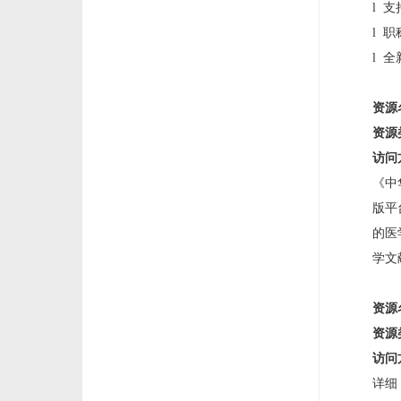
l 
l 
l 
资源
资源
访问
《中
版平
的医
学文
资源
资源
访问
详细