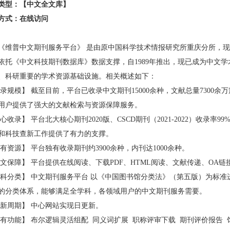
类型：【中文全文库】
方式
：
在线访问
维普中文期刊服务平台》
是由原中国科学技术情报研究所重庆分所，现
依托《中文科技期刊数据库》数据支撑，自
1989年推出，现已成为中文
、科研重要的学术资源基础设施。相关概述如下：
录规模】
截至目前，平台已收录中文期刊
15000余种，文献总量7300
用户提供了强大的文献检索与资源保障服务。
心收录】
平台北大核心期刊
2020版、CSCD期刊（2021-2022）收录率99
和科技查新工作提供了有力的支撑。
有资源】
平台独有收录期刊约
3900余种，内刊达1000余种。
文保障】
平台提供在线阅读、下载
PDF、HTML阅读、文献传递、OA
科分类】
中文期刊服务平台
以《中国图书馆分类法》（第五版）为标准
的分类体系，能够满足全学科，各领域用户的中文期刊服务需要。
新周期】
中心网站实现日更新。
有功能】
布尔逻辑灵活组配
同义词扩展
职称评审下载
期刊评价报告