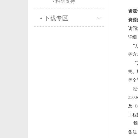
• 科研支持
资源
• 下载专区
资源
访问
"
等方
规、
等全
经
35
及《
工程
我
备注