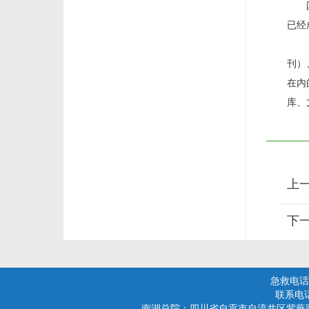
国
已经
在
刊）
在内
库、
上
下
急救电话：
联系电话(
南湖总院：四川省自贡市自流井区紫薇路