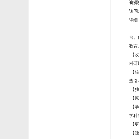
资源
访问
详细
《
台。
教育
【收
科研
【核
查引
【独
【原
【学
学科
【更
【独