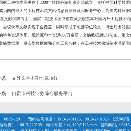
家工程技术图书馆于
2000年经国务院批准正式成立，依托中国科学技
成为国内最大的工程技术类文献信息资源收藏和服务中心，为国内科研创
文献保障方面，国家工程技术图书馆馆藏文献基本对国内外工程技术领
、会议录等文献实现了全覆盖，同时形成了包括学位论文、博士后出站报
的特色资源体系。现馆藏印本资源
660万余册，文摘数据超过1亿条、引
文摘数据库、事实型数据库和分析工具49种，在工程技术领域基本满足
一条：
▲外文学术期刊数据库
一条：
自贡市科技业务综合服务平台
0813-120 预约挂号电话：0813-2401126、0813-2401026 投诉电话：2
传真）：0813-2201981 电子邮箱：zg_120@126.com 咨询电话：0813-2
1331号 檀木林院区：四川省自贡市自流井区檀木林街19号 汇东院区