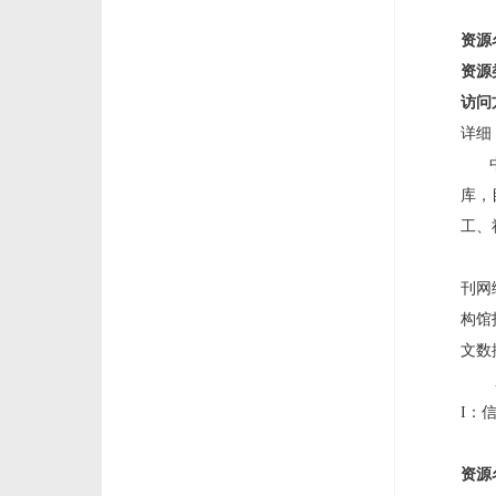
资源
资源
访问
详细
库，
工、
以
刊网
构馆
文数
I：
资源